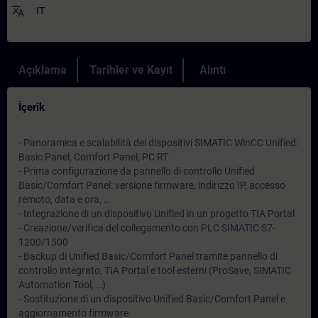
translate
IT
Açıklama
Tarihler ve Kayıt
Alıntı
İçerik
- Panoramica e scalabilità dei dispositivi SIMATIC WinCC Unified:
Basic Panel, Comfort Panel, PC RT
- Prima configurazione da pannello di controllo Unified
Basic/Comfort Panel: versione firmware, indirizzo IP, accesso
remoto, data e ora, …
- Integrazione di un dispositivo Unified in un progetto TIA Portal
- Creazione/verifica del collegamento con PLC SIMATIC S7-
1200/1500
- Backup di Unified Basic/Comfort Panel tramite pannello di
controllo integrato, TIA Portal e tool esterni (ProSave, SIMATIC
Automation Tool, …)
- Sostituzione di un dispositivo Unified Basic/Comfort Panel e
aggiornamento firmware