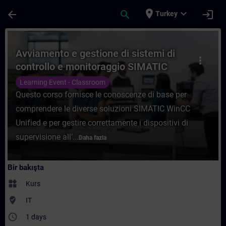
Ana İçeriğe Atla
Sayfa Yüklendi
place
expand_more
arrow_back
search
login
Turkey
Kurs - Avviamento e gestione di sistemi d
Avviamento e gestione di sistemi di
more_vert
controllo e monitoraggio SIMATIC
WinCC Unified
Learning Event - Classroom
Questo corso fornisce le conoscenze di base per
comprendere le diverse soluzioni SIMATIC WinCC
Unified e per gestire correttamente i dispositivi di
supervisione all’...
Daha fazla
Bir bakışta
widgets
Kurs
where_to_vote
IT
access_time
1 days