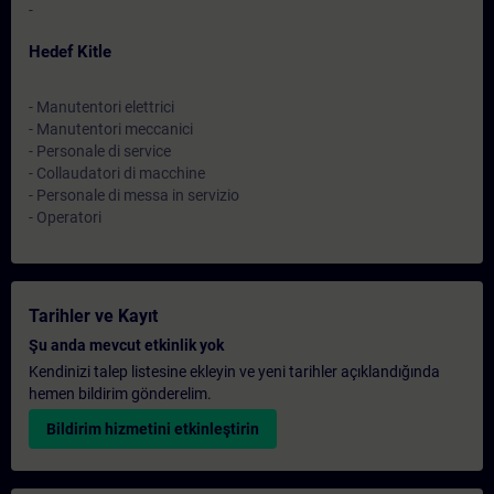
-
Hedef Kitle
- Manutentori elettrici
- Manutentori meccanici
- Personale di service
- Collaudatori di macchine
- Personale di messa in servizio
- Operatori
Tarihler ve Kayıt
Şu anda mevcut etkinlik yok
Kendinizi talep listesine ekleyin ve yeni tarihler açıklandığında
hemen bildirim gönderelim.
Bildirim hizmetini etkinleştirin