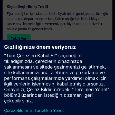
Kişiselleştirilmiş Teklif
Eğer bu eğitim için standart liste fiyatı teklifi gerekiyorsa, örneğin
satın alma departmanınız için, lütfen aşağıdaki linke tıklayın.
Önce bazı kişisel bilgileri vermeniz gerekiyor, ardından size bir
teklif e-posta ile gönderilecek.
Teklif Ver
Exclusive Training Enquiry
Please complete the enquiry form below if you require a
quotation for an exclusive training course either on-site, virtually
or at our SITRAIN training centre. This type of request would be
suitable for larger groups ( 6 and above). After providing your
contact details and your training requirements, you will receive a
quotation from us.
Request Exclusive Quotation