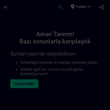
Ana İçeriğe Atla
Sayfa Yüklendi
place
expand_more
arrow_back
search
login
Turkey
Toc | SITRAIN
Aman Tanrım!
Bazı sorunlarla karşılaştık
Şunları yapmak isteyebilirsin:
Önbelleği temizle ve sayfayı yeniden yükle.
Siteyle ilgili bir sorun mu olduğunu
düşünüyorsun?
Sorunu bildir