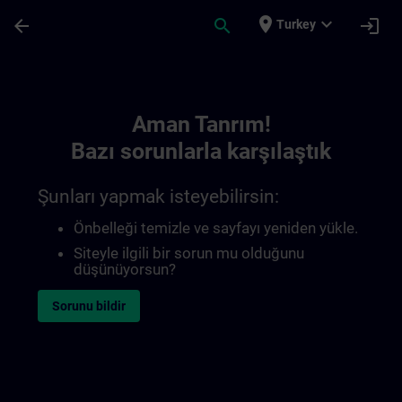
Ana İçeriğe Atla
Sayfa Yüklendi
place
expand_more
arrow_back
search
login
Turkey
Toc | SITRAIN
Aman Tanrım!
Bazı sorunlarla karşılaştık
Şunları yapmak isteyebilirsin:
Önbelleği temizle ve sayfayı yeniden yükle.
Siteyle ilgili bir sorun mu olduğunu
düşünüyorsun?
Sorunu bildir