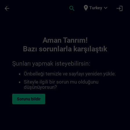
Ana İçeriğe Atla
Sayfa Yüklendi
place
expand_more
arrow_back
search
login
Turkey
Toc | SITRAIN
Aman Tanrım!
Bazı sorunlarla karşılaştık
Şunları yapmak isteyebilirsin:
Önbelleği temizle ve sayfayı yeniden yükle.
Siteyle ilgili bir sorun mu olduğunu
düşünüyorsun?
Sorunu bildir