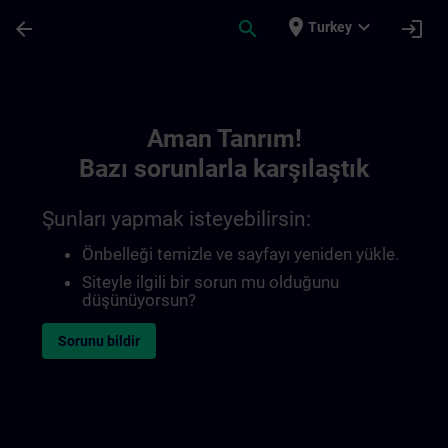
Ana İçeriğe Atla
Sayfa Yüklendi
place
expand_more
arrow_back
search
login
Turkey
Toc | SITRAIN
Aman Tanrım!
Bazı sorunlarla karşılaştık
Şunları yapmak isteyebilirsin:
Önbelleği temizle ve sayfayı yeniden yükle.
Siteyle ilgili bir sorun mu olduğunu
düşünüyorsun?
Sorunu bildir