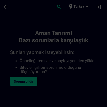
Ana İçeriğe Atla
Sayfa Yüklendi
place
expand_more
arrow_back
search
login
Turkey
Toc | SITRAIN
Aman Tanrım!
Bazı sorunlarla karşılaştık
Şunları yapmak isteyebilirsin:
Önbelleği temizle ve sayfayı yeniden yükle.
Siteyle ilgili bir sorun mu olduğunu
düşünüyorsun?
Sorunu bildir