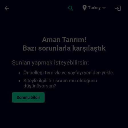
Ana İçeriğe Atla
Sayfa Yüklendi
place
expand_more
arrow_back
search
login
Turkey
Toc | SITRAIN
Aman Tanrım!
Bazı sorunlarla karşılaştık
Şunları yapmak isteyebilirsin:
Önbelleği temizle ve sayfayı yeniden yükle.
Siteyle ilgili bir sorun mu olduğunu
düşünüyorsun?
Sorunu bildir