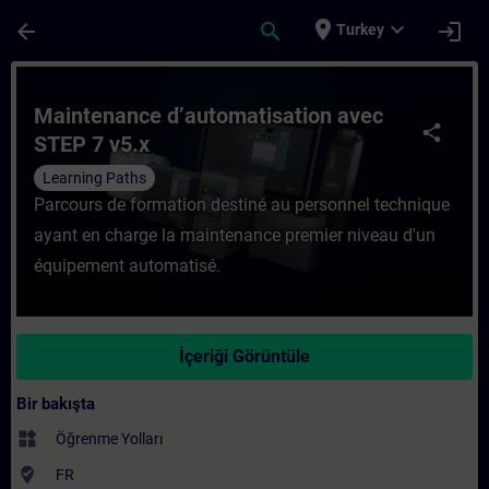
Ana İçeriğe Atla
Sayfa Yüklendi
place
expand_more
arrow_back
search
login
Turkey
Kurs - Maintenance d’automatisation avec 
Maintenance d’automatisation avec
share
STEP 7 v5.x
Learning Paths
Parcours de formation destiné au personnel technique
ayant en charge la maintenance premier niveau d'un
équipement automatisé.
İçeriği Görüntüle
Bir bakışta
widgets
Öğrenme Yolları
where_to_vote
FR