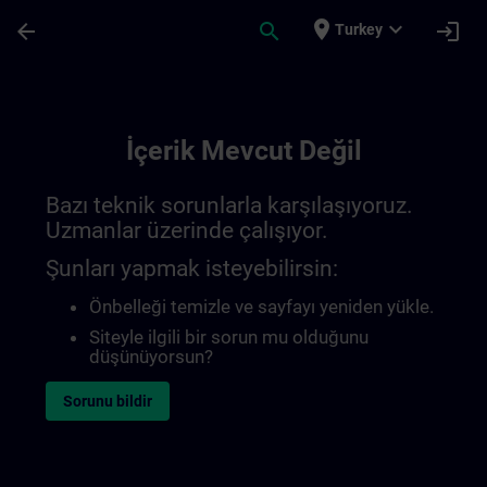
Ana İçeriğe Atla
Sayfa Yüklendi
place
expand_more
arrow_back
search
login
Turkey
İçerik Mevcut Değil
Bazı teknik sorunlarla karşılaşıyoruz.
Uzmanlar üzerinde çalışıyor.
Şunları yapmak isteyebilirsin:
Önbelleği temizle ve sayfayı yeniden yükle.
Siteyle ilgili bir sorun mu olduğunu
düşünüyorsun?
Sorunu bildir