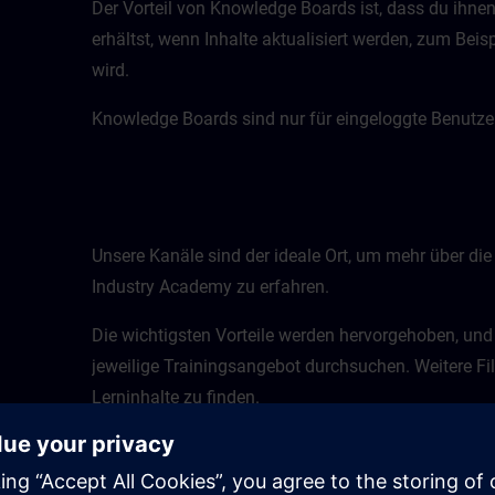
Der Vorteil von Knowledge Boards ist, dass du ihne
erhältst, wenn Inhalte aktualisiert werden, zum Bei
wird.
Knowledge Boards sind nur für eingeloggte Benutzer
Unsere Kanäle sind der ideale Ort, um mehr über die
Industry Academy zu erfahren.
Die wichtigsten Vorteile werden hervorgehoben, und
jeweilige Trainingsangebot durchsuchen. Weitere Fil
Lerninhalte zu finden.