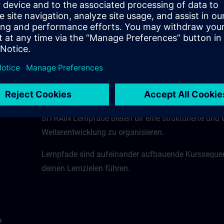
Verwende diese Schaltfläche, um zur Katalogansich
In dieser Ansicht wird dir der SITRAIN-Kurskatalog 
Kursen sowie den webbasierten Trainings im SITRA
SITRAIN Lernpfade bieten dir eine strukturierte und e
Weiterentwicklung zu organisieren.
Lernpfade sind aufeinander aufbauende Kurssequenze
deinen Lernzielen führen.
?