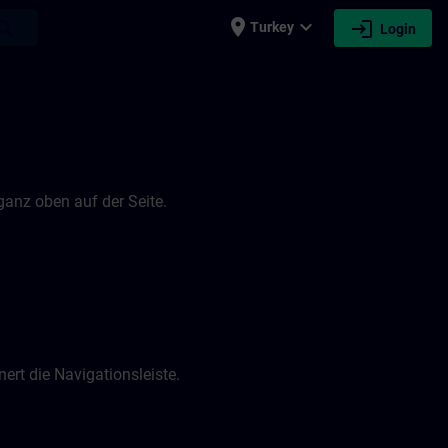
place
expand_more
login
earch
Turkey
Login
 ganz oben auf der Seite.
ert die Navigationsleiste.