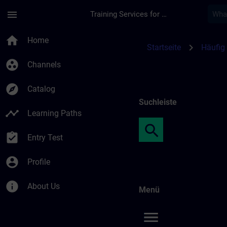
Skip To Main Content
Page Loaded
menu
Training Services for Digital Industries
So arbeitest du auf 
home
Home
chevron_right
Startseite
Häufig 
group_work
Channels
explore
Catalog
Suchleiste
timeline
Learning Paths
assignment_turned_in
Entry Test
account_circle
Profile
info
About Us
Menü