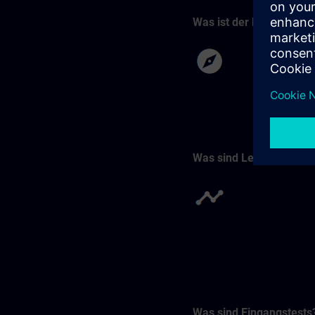
Was ist der Katalog?
Was sind Lernpfade?
Was sind Eingangstests