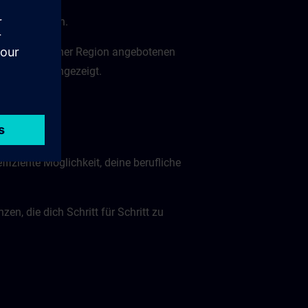
t zu wechseln.
mit den in deiner Region angebotenen
IN-Zugang angezeigt.
ffiziente Möglichkeit, deine berufliche
n, die dich Schritt für Schritt zu