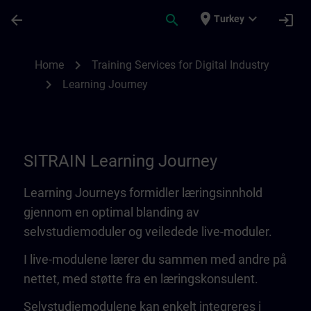
Skip To Main Content
Page Loaded
place
expand_more
arrow_back
search
login
Turkey
Learning Journey | SITRAIN
chevron_right
Home
Training Services for Digital Industry
chevron_right
Learning Journey
SITRAIN Learning Journey
Learning Journeys formidler læringsinnhold
gjennom en optimal blanding av
selvstudiemoduler og veiledede live-moduler.
I live-modulene lærer du sammen med andre på
nettet, med støtte fra en læringskonsulent.
Selvstudiemodulene kan enkelt integreres i