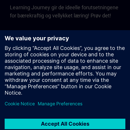
Learning Journey gir de ideelle forutsetningene
for bærekraftig og vellykket læring! Prøv det!
Play
Video