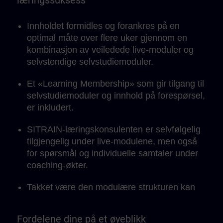
læringssuksess
Innholdet formidles og forankres på en
optimal måte over flere uker gjennom en
kombinasjon av veiledede live-moduler og
selvstendige selvstudiemoduler.
Et «Learning Membership» som gir tilgang til
selvstudiemoduler og innhold på forespørsel,
er inkludert.
SITRAIN-læringskonsulenten er selvfølgelig
tilgjengelig under live-modulene, men også
for spørsmål og individuelle samtaler under
coaching-økter.
Takket være den modulære strukturen kan
læringsenhetene integreres perfekt i det
daglige arbeidet og tilpasses ditt eget
Fordelene dine på et øyeblikk