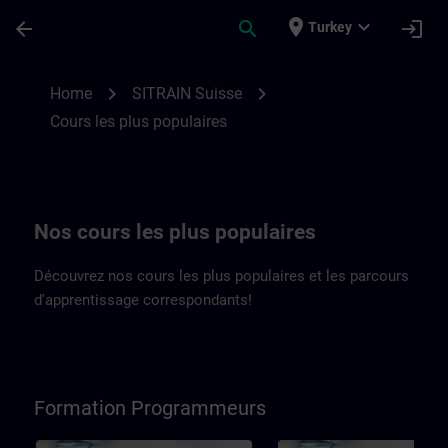
Skip To Main Content
Page Loaded
place
expand_more
arrow_back
search
login
Turkey
Cours SITRAIN Suisse de premier ordre |
chevron_right
chevron_right
Home
SITRAIN Suisse
Cours les plus populaires
Nos cours les plus populaires
Découvrez nos cours les plus populaires et les parcours
d'apprentissage correspondants!
Formation Programmeurs