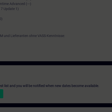
ntime Advanced (---)
17 Update 1)
0)
EM und Lieferanten ohne VASS-Kenntnisse:
st list and you will be notified when new dates become available.