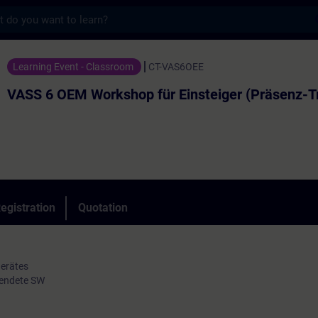
s
Workshop für Einsteiger (Präsenz-Training
Learning Event - Classroom
CT-VAS6OEE
VASS 6 OEM Workshop für Einsteiger (Präsenz-Tr
egistration
Quotation
erätes
endete SW