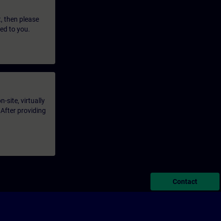
t, then please
led to you.
-site, virtually
 After providing
Contact