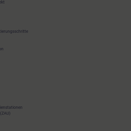
ekt
tierungsschritte
on
ienstationen
 (ZAU)