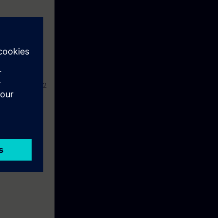
grammieren in
-PRO1, TIA-PRO2
rausgesetzt.