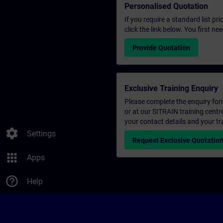
Personalised Quotation
If you require a standard list pr
click the link below. You first n
Provide Quotation
Exclusive Training Enquiry
Please complete the enquiry form 
or at our SITRAIN training centr
your contact details and your tr
settings
Settings
Request Exclusive Quotatio
apps
Apps
help_outline
Help