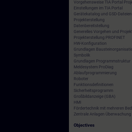
Vorgehensweise TIA Portal Proj
Einstellungen im TIA Portal
Gerätekatalog und GSD-Dateien
Projekterstellung
Datenbereitstellung
Generelles Vorgehen und Projek
Projekterstellung PROFINET
HW-Konfiguration
Grundlagen Bausteinorganisati
Symbolik
Grundlagen Programmstruktur
Meldesystem ProDiag
Ablaufprogrammierung
Roboter
Funktionsdefinitionen
Sicherheitsprogramm
Großbildanzeige (GBA)
HMI
Fördertechnik mit mehreren Bed
Zentrale Anlagen Überwachung
Objectives