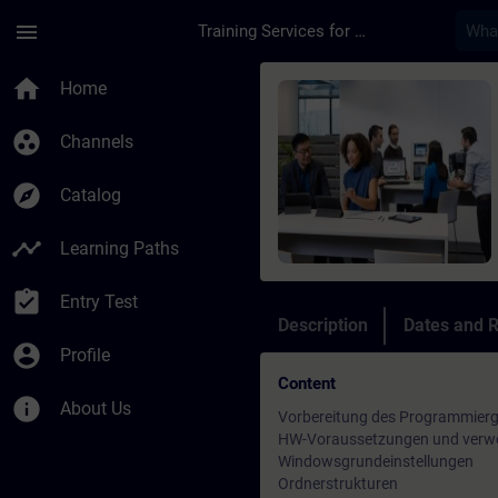
Skip To Main Content
Page Loaded
menu
Training Services for Digital Industries
Course - VASS 6 OEM 
home
Home
group_work
Channels
explore
Catalog
timeline
Learning Paths
assignment_turned_in
Entry Test
Description
Dates and R
account_circle
Profile
Content
info
About Us
Vorbereitung des Programmierg
HW-Voraussetzungen und verw
Windowsgrundeinstellungen
Ordnerstrukturen