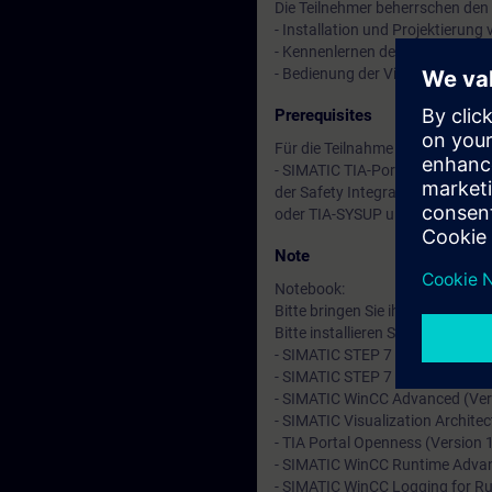
Die Teilnehmer beherrschen de
- Installation und Projektieru
- Kennenlernen der SPS-Progra
- Bedienung der Visualisierung
Prerequisites
Für die Teilnahme am VASS V6 W
- SIMATIC TIA-Portal S7-1500 
der Safety Integrated Umgebung
oder TIA-SYSUP und TIA-SAFET
Note
Notebook:
Bitte bringen Sie ihr eigenes N
Bitte installieren Sie vor dem 
- SIMATIC STEP 7 Professional 
- SIMATIC STEP 7 Safety Advanc
- SIMATIC WinCC Advanced (Ver
- SIMATIC Visualization Architec
- TIA Portal Openness (Version 
- SIMATIC WinCC Runtime Advan
- SIMATIC WinCC Logging for Ru