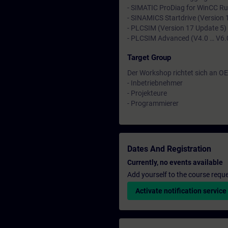
- SIMATIC ProDiag for WinCC Ru
- SINAMICS Startdrive (Version 
- PLCSIM (Version 17 Update 5)
- PLCSIM Advanced (V4.0 … V6.
Target Group
Der Workshop richtet sich an O
- Inbetriebnehmer
- Projekteure
- Programmierer
Dates And Registration
Currently, no events available
Add yourself to the course reque
Activate notification service