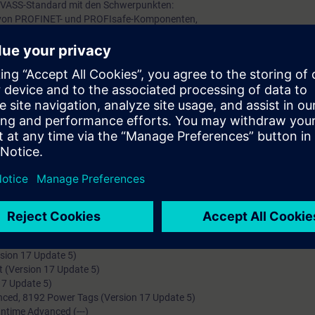
n VASS-Standard mit den Schwerpunkten:
ng von PROFINET- und PROFIsafe-Komponenten,
mmstruktur zur Anlagensteuerung,
 und kennen des Meldesystems.
orkshop sind folgende Voraussetzung zwingend erforderlich:
– Kenntnisse im Umgang und Programmieren der S7-1500 CPU, sowie Pro
. Die erforderlichen Kenntnisse entsprechen den Inhalten der Kurse TIA
Y.
otebook zum Workshop mit. Die Installation der Laufwerke C und D wird vo
Workshop die folgenden Programme (Version)
(Version 17 Update 5)
ed (Version 17)
sion 17 Update 5)
t (Version 17 Update 5)
17 Update 5)
ced, 8192 Power Tags (Version 17 Update 5)
ntime Advanced (---)