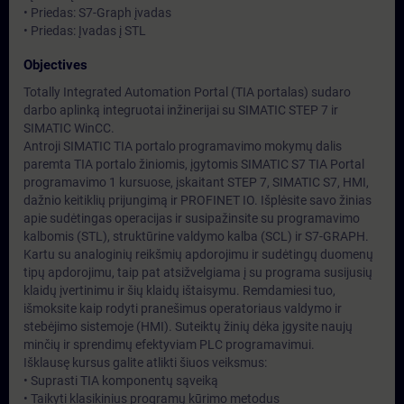
• Priedas: S7-Graph įvadas
• Priedas: Įvadas į STL
Objectives
Totally Integrated Automation Portal (TIA portalas) sudaro
darbo aplinką integruotai inžinerijai su SIMATIC STEP 7 ir
SIMATIC WinCC.
Antroji SIMATIC TIA portalo programavimo mokymų dalis
paremta TIA portalo žiniomis, įgytomis SIMATIC S7 TIA Portal
programavimo 1 kursuose, įskaitant STEP 7, SIMATIC S7, HMI,
dažnio keitiklių prijungimą ir PROFINET IO. Išplėsite savo žinias
apie sudėtingas operacijas ir susipažinsite su programavimo
kalbomis (STL), struktūrine valdymo kalba (SCL) ir S7-GRAPH.
Kartu su analoginių reikšmių apdorojimu ir sudėtingų duomenų
tipų apdorojimu, taip pat atsižvelgiama į su programa susijusių
klaidų įvertinimu ir šių klaidų ištaisymu. Remdamiesi tuo,
išmoksite kaip rodyti pranešimus operatoriaus valdymo ir
stebėjimo sistemoje (HMI). Suteiktų žinių dėka įgysite naujų
minčių ir sprendimų efektyviam PLC programavimui.
Išklausę kursus galite atlikti šiuos veiksmus:
• Suprasti TIA komponentų sąveiką
• Taikyti klasikinius programų kūrimo metodus