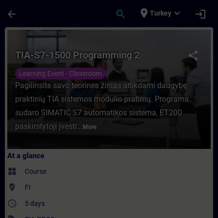
Skip To Main Content
Page Loaded
place
expand_more
arrow_back
search
login
Turkey
Course - TIA-S7-1500 Programming 2 - Trai
TIA-S7-1500 Programming 2
share
Learning Event - Classroom
Pagilinsite savo teorines žinias atlikdami daugybę
praktinių TIA sistemos modulio pratimų. Programa
sudaro SIMATIC S7 automatikos sistema, ET200
paskirstytoji įvesti...
More
At a glance
widgets
Course
where_to_vote
FI
access_time
5 days