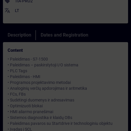
sell
TIA-PRO2
translate
LT
Description
Dates and Registration
Content
• Paleidimas - S7-1500
• Paleidimas – paskirstytoji I/O sistema
• PLC Tags
• Paleidimas - HMI
• Programos projektavimo metodai
• Analoginių verčių apdorojimas ir aritmetika
• FCs, FBs
• Sudėtingi duomenys ir adresavimas
• Optimizuoti blokai
• HMI aliarmo pranešimai
• Sistemos diagnostika ir klaidų OBs
• Paleidimas pavaros su Startdrive ir technologiniu objektu
• Įvadas į SCL