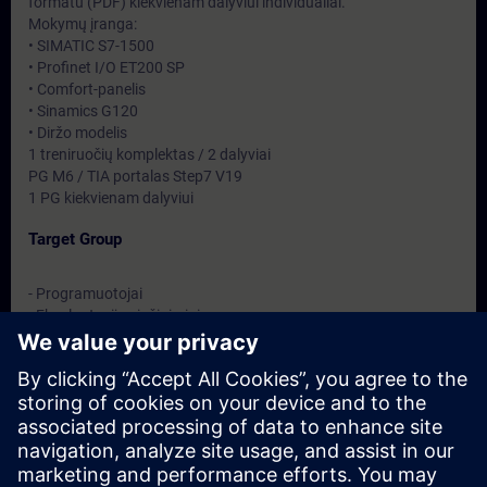
formatu (PDF) kiekvienam dalyviui individualiai.
Mokymų įranga:
• SIMATIC S7-1500
• Profinet I/O ET200 SP
• Comfort-panelis
• Sinamics G120
• Diržo modelis
1 treniruočių komplektas / 2 dalyviai
PG M6 / TIA portalas Step7 V19
1 PG kiekvienam dalyviui
Target Group
- Programuotojai
- Eksploatacijos inžinieriai
- Inžinerinis personalas
Dates And Registration
Currently, no events available