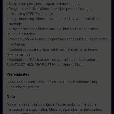
• Spręsti kompleksines programavimo užduotis
• Programuokite išplėstines funkcijas, pvz., netiesioginį
adresavimą STEP 7 sistemoje
• Įdiegti duomenų administravimą SIMATIC S7 automatikos
sistemoje
• Taikykite sistemos blokus kartu su blokais iš standartinės
STEP 7 bibliotekos
• Programuoti klasikinės programinės įrangos klaidų apdorojimą
ir įvertinimą
• Konfigūruoti operatoriaus valdymo ir stebėjimo sistemos
(HMI) aliarmus
• Konfigūruoti TIA sistemos komponentus, kuriuos sudaro
SIMATIC S7, HMI, PROFINET IO ir dažnio keitikliai.
Prerequisites
SIMATIC S7 žinios atitinkančios TIA-PRO1 ir praktinė žinių
panaudojimo patirtis.
Note
Mokymai vedami lietuvių kalba, tačiau mokymų metodinė
medžiaga yra anglų kalba. Medžiaga pateikiama elektroniniu