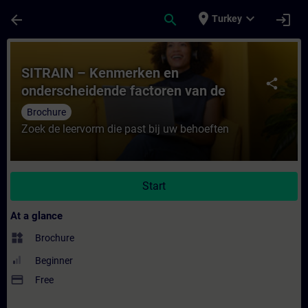
Skip To Main Content
Page Loaded
place
expand_more
arrow_back
search
login
Turkey
Course - SITRAIN – Kenmerken en ondersch
SITRAIN – Kenmerken en
share
onderscheidende factoren van de
leervormen
Brochure
Zoek de leervorm die past bij uw behoeften
Start
At a glance
widgets
Brochure
Beginner
payment
Free