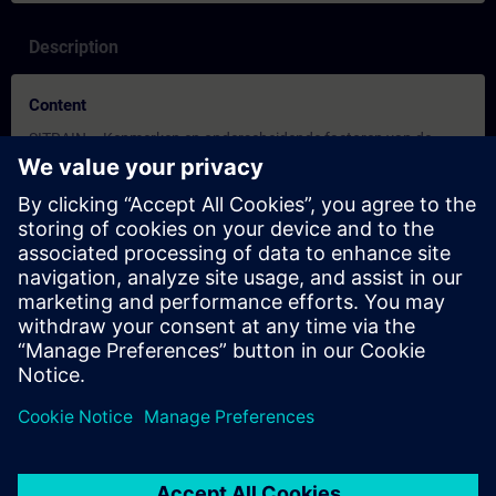
Description
Content
SITRAIN – Kenmerken en onderscheidende factoren van de
leervormen