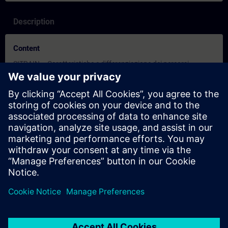
Description
Content
SITRAIN – Caratteristiche e differenziazione dei percorsi
formativi