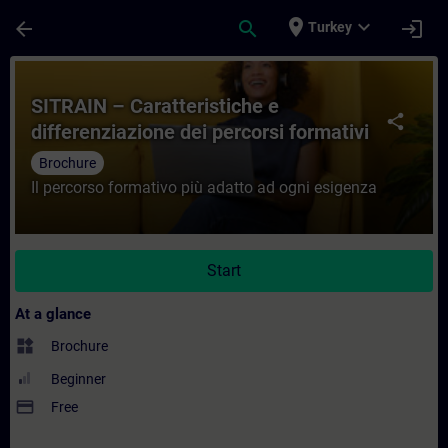
Skip To Main Content
Page Loaded
place
expand_more
arrow_back
search
login
Turkey
Course - SITRAIN – Caratteristiche e diffe
SITRAIN – Caratteristiche e
share
differenziazione dei percorsi formativi
Brochure
Il percorso formativo più adatto ad ogni esigenza
Start
At a glance
widgets
Brochure
Beginner
payment
Free