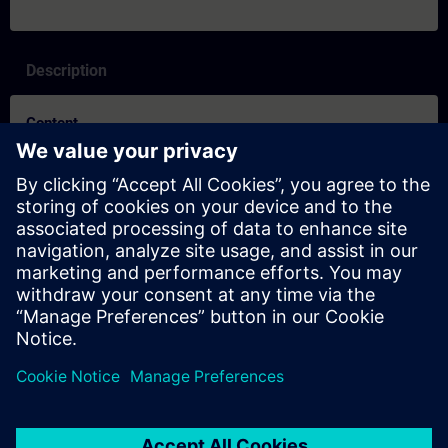
Description
Content
SITRAIN – Características y diferenciación de los formatos de
aprendizaje