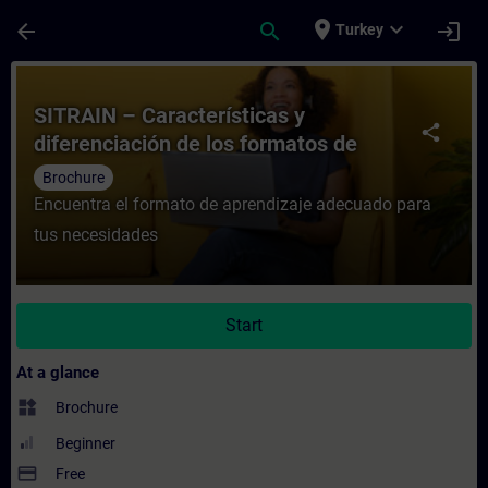
Skip To Main Content
Page Loaded
place
expand_more
arrow_back
search
login
Turkey
Course - SITRAIN – Características y difer
SITRAIN – Características y
share
diferenciación de los formatos de
aprendizaje
Brochure
Encuentra el formato de aprendizaje adecuado para
tus necesidades
Start
At a glance
widgets
Brochure
Beginner
payment
Free