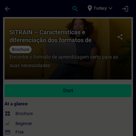
Skip To Main Content
Page Loaded
place
expand_more
arrow_back
search
login
Turkey
Course - SITRAIN – Características e dife
SITRAIN – Características e
share
diferenciação dos formatos de
aprendizagem
Brochure
Encontre o formato de aprendizagem certo para as
suas necessidades
Start
At a glance
widgets
Brochure
Beginner
payment
Free