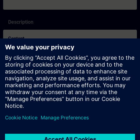
Description
Content
SITRAIN – Características e diferenciação dos formatos de
aprendizagem