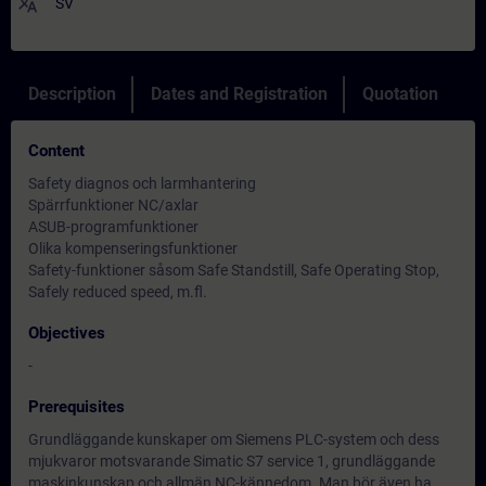
translate
SV
Description
Dates and Registration
Quotation
Content
Safety diagnos och larmhantering
Spärrfunktioner NC/axlar
ASUB-programfunktioner
Olika kompenseringsfunktioner
Safety-funktioner såsom Safe Standstill, Safe Operating Stop,
Safely reduced speed, m.fl.
Objectives
-
Prerequisites
Grundläggande kunskaper om Siemens PLC-system och dess
mjukvaror motsvarande Simatic S7 service 1, grundläggande
maskinkunskap och allmän NC-kännedom. Man bör även ha