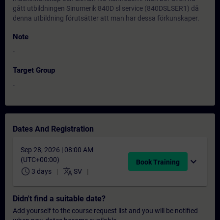
gått utbildningen Sinumerik 840D sl service (840DSLSER1) då
denna utbildning förutsätter att man har dessa förkunskaper.
Note
-
Target Group
-
Dates And Registration
Sep 28, 2026 | 08:00 AM
(UTC+00:00)
expand_more
Book Training
schedule
translate
3 days
SV
Didn't find a suitable date?
Add yourself to the course request list and you will be notified