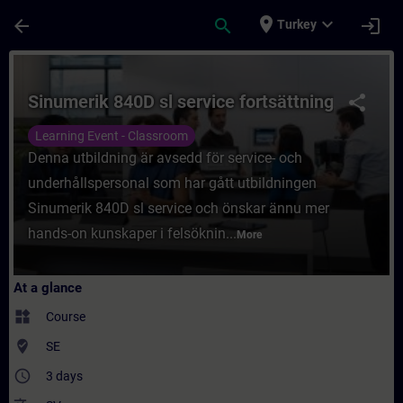
Skip To Main Content
Page Loaded
place
expand_more
arrow_back
search
login
Turkey
Course - Sinumerik 840D sl service fortsät
Sinumerik 840D sl service fortsättning
share
Learning Event - Classroom
Denna utbildning är avsedd för service- och
underhållspersonal som har gått utbildningen
Sinumerik 840D sl service och önskar ännu mer
hands-on kunskaper i felsöknin...
More
At a glance
widgets
Course
where_to_vote
SE
access_time
3 days