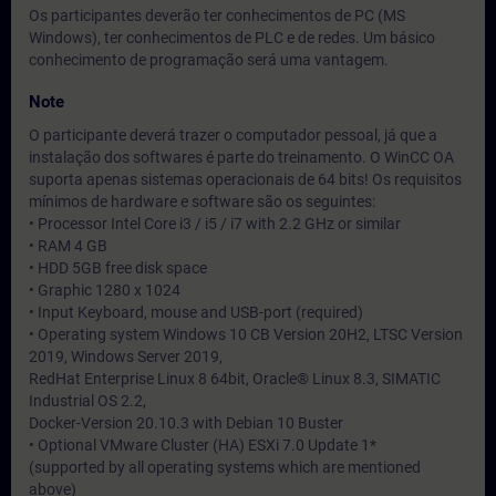
Os participantes deverão ter conhecimentos de PC (MS
Windows), ter conhecimentos de PLC e de redes. Um básico
conhecimento de programação será uma vantagem.
Note
O participante deverá trazer o computador pessoal, já que a
instalação dos softwares é parte do treinamento. O WinCC OA
suporta apenas sistemas operacionais de 64 bits! Os requisitos
mínimos de hardware e software são os seguintes:
• Processor Intel Core i3 / i5 / i7 with 2.2 GHz or similar
• RAM 4 GB
• HDD 5GB free disk space
• Graphic 1280 x 1024
• Input Keyboard, mouse and USB-port (required)
• Operating system Windows 10 CB Version 20H2, LTSC Version
2019, Windows Server 2019,
RedHat Enterprise Linux 8 64bit, Oracle® Linux 8.3, SIMATIC
Industrial OS 2.2,
Docker-Version 20.10.3 with Debian 10 Buster
• Optional VMware Cluster (HA) ESXi 7.0 Update 1*
(supported by all operating systems which are mentioned
above)