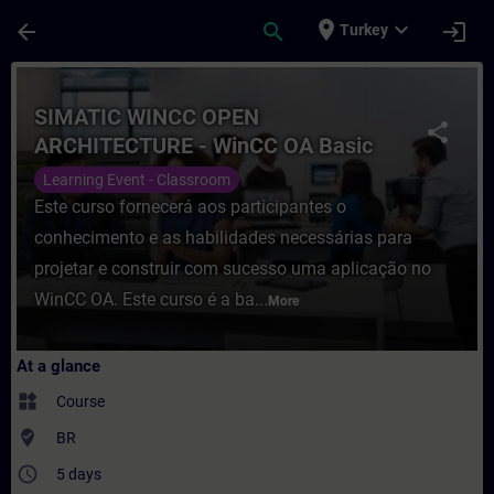
Skip To Main Content
Page Loaded
place
expand_more
arrow_back
search
login
Turkey
Course - SIMATIC WINCC OPEN ARCHITECTUR
SIMATIC WINCC OPEN
share
ARCHITECTURE - WinCC OA Basic
Learning Event - Classroom
Este curso fornecerá aos participantes o
conhecimento e as habilidades necessárias para
projetar e construir com sucesso uma aplicação no
WinCC OA. Este curso é a ba...
More
At a glance
widgets
Course
where_to_vote
BR
access_time
5 days