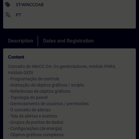
sell
ST-WINCCOAB
translate
PT
Description
Dates and Registration
Content
Conceito do WinCC OA: Os gerenciadores, módulo PARA,
módulo GEDI
- Programação de controle
- Animação de objetos gráficos / scripts
- Referências de objetos gráficos
- Topologia do painel
- Gerenciamento de usuários / permissões
- O conceito de alertas
- Tela de alertas e eventos
- Grupos de pontos de dados
- Configurações (de energia)
- Objetos gráficos complexos