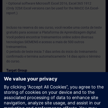
• Optional software Microsoft Excel 2016, Excel 365 1912
(Only 32bit Excel versions can be used for the WinCC OA Excel-
report.)
Incluso na reserva do seu curso, você recebe uma conta de teste
gratuito para acessar a Plataforma de Aprendizagem digital.
Você poderá encontrar treinamentos online sobre diversas
tecnologias SIEMENS e acesso a mais de 500 outros
treinamentos.
O período de teste inicia 7 dias antes do inicio do treinamento
confirmado e termina automaticamente 14 dias após o término
do curso.
Target Group
Engenheiros, técnicos e usuários do produto.
Dates And Registration
Currently, no events available