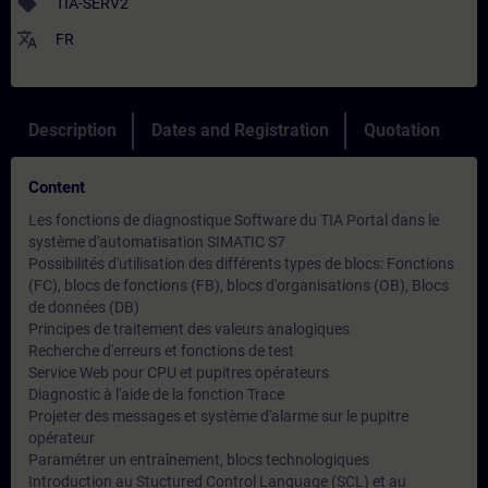
sell
TIA-SERV2
translate
FR
Description
Dates and Registration
Quotation
Content
Les fonctions de diagnostique Software du TIA Portal dans le
système d'automatisation SIMATIC S7
Possibilités d'utilisation des différents types de blocs: Fonctions
(FC), blocs de fonctions (FB), blocs d'organisations (OB), Blocs
de données (DB)
Principes de traitement des valeurs analogiques
Recherche d'erreurs et fonctions de test
Service Web pour CPU et pupitres opérateurs
Diagnostic à l'aide de la fonction Trace
Projeter des messages et système d'alarme sur le pupitre
opérateur
Paramétrer un entraînement, blocs technologiques
Introduction au Stuctured Control Language (SCL) et au