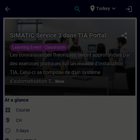
Skip To Main Content
Page Loaded
place
expand_more
arrow_back
search
login
Turkey
Course - SIMATIC Service 2 dans TIA Porta
SIMATIC Service 2 dans TIA Portal
share
Learning Event - Classroom
Les connaissances théoriques seront approfondies par
des exercices pratiques sur un modèle d'installation
TIA. Celui-ci se compose de d'un système
d'automatisation S...
More
At a glance
widgets
Course
where_to_vote
CH
access_time
5 days