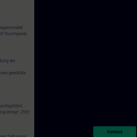
nlagenmodell.
em Touchpanel,
dung der
Ihnen gewählte
durchgeführt.
ung entspr. ZVEI
Contact
eses Zeitraums