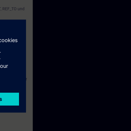
T, REF_TO und
ien- und
kation
 Durch die
ngszeiten
r Anlage
eine Woche vor
ieses Learning