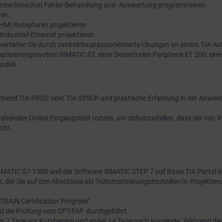
mmtechnischen Fehler-Behandlung und -Auswertung programmieren
ren
HMI Rezepturen projektieren
ndustrial Ethernet projektieren
 vertiefen Sie durch zahlreiche praxisorientierte Übungen an einem TIA-A
atisierungssystem SIMATIC S7, einer Dezentralen Peripherie ET 200, ein
odell.
chend TIA-PRO2 oder TIA-SYSUP und praktische Erfahrung in der Anwen
tehenden Online-Eingangstest nutzen, um sicherzustellen, dass der von 
cht.
 SIMATIC S7-1500 und der Software SIMATIC STEP 7 auf Basis TIA Portal 
sen, der Sie auf den Abschluss als "Automatisierungstechniker/in Projektier
.
ITRAIN Certification Program".
d die Prüfung vom CPT-FAP. durchgeführt.
t 7 Tage vor Kursbeginn und endet 14 Tage nach Kursende. Während di