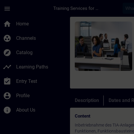
Skip To Main Content
Page Loaded
menu
Training Services for Digital Industries
Course - SIMATIC S7-
home
Home
group_work
Channels
explore
Catalog
timeline
Learning Paths
assignment_turned_in
Entry Test
account_circle
Profile
Description
Dates and R
info
About Us
Content
Inbetriebnahme des TIA-Anlagen
Funktionen, Funktionsbausteine