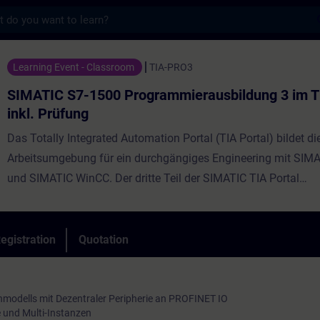
s
1500 Programmierausbildung 3 im TIA Porta
Learning Event - Classroom
TIA-PRO3
SIMATIC S7-1500 Programmierausbildung 3 im TI
inkl. Prüfung
Das Totally Integrated Automation Portal (TIA Portal) bildet di
Arbeitsumgebung für ein durchgängiges Engineering mit SIM
und SIMATIC WinCC. Der dritte Teil der SIMATIC TIA Portal
Programmierausbildung knüpft an die in den beiden Training
TIA Portal Programmieren 1 und 2 erworbenen Kenntnisse bez
Portal inkl. STEP 7, SIMATIC S7, Bedienen & Beobachten, Anb
egistration
Quotation
Antrieben und PROFINET IO an. Sie erweitern Ihr Wissen um d
Wiederverwendbarkeit von STEP 7-Bausteinen und deren Ablag
Anwender-Bibliotheken. Sie erhalten einen Einblick in ProDiag.
modells mit Dezentraler Peripherie an PROFINET IO
 und Multi-Instanzen
programmtechnischen Fehler-Meldung, -Behandlung und -Aus