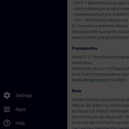
- STEP 7-Bausteine zur progra
- Alarm-Meldungen programmie
- Datenverwaltung mit SIMATIC 
- CPU - CPU Kommunikation via I
Ihr theoretisch erlerntes Wissen
Dieses besteht aus einem Autom
einem Antrieb und einem Bandm
Prerequisites
SIMATIC S7-Kenntnisse entspre
Kenntnisse.
Sie können den zur Verfügung s
Kurs Ihren Kompetenzen entspri
Online-Eingangstest TIA-PRO3
.
Note
settings
Settings
Dieses Training wird auf Basis
Dies ist der dritte von drei Kur
apps
Apps
auf Basis TIA Portal" vorbereitet
Die Prüfung ist ein Modul des "S
help_outline
Help
Am Ende des TIA-PRO3 Kurs wir
Die Learning Membership beginn