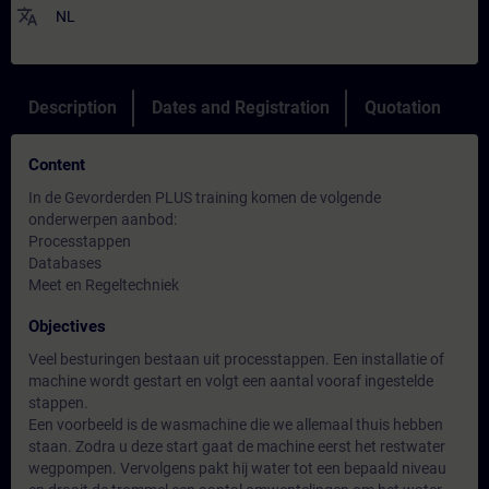
translate
NL
Description
Dates and Registration
Quotation
Content
In de Gevorderden PLUS training komen de volgende
onderwerpen aanbod:
Processtappen
Databases
Meet en Regeltechniek
Objectives
Veel besturingen bestaan uit processtappen. Een installatie of
machine wordt gestart en volgt een aantal vooraf ingestelde
stappen.
Een voorbeeld is de wasmachine die we allemaal thuis hebben
staan. Zodra u deze start gaat de machine eerst het restwater
wegpompen. Vervolgens pakt hij water tot een bepaald niveau