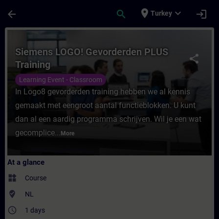
Skip To Main Content
Page Loaded
place
expand_more
arrow_back
search
login
Turkey
Course - Siemens LOGO! Gevorderden PLUS 
Siemens LOGO! Gevorderden PLUS
share
Training
Learning Event - Classroom
In Logo8 gevorderden training hebben we al kennis
gemaakt met eengroot aantal functieblokken. U kunt
dan al een aardig programma schrijven. Wil je een wat
gecomplice...
More
At a glance
widgets
Course
where_to_vote
NL
access_time
1 days