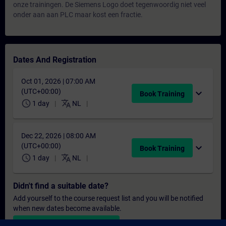
onze trainingen. De Siemens Logo doet tegenwoordig niet veel
onder aan aan PLC maar kost een fractie.
Dates And Registration
Oct 01, 2026 | 07:00 AM
(UTC+00:00)
expand_more
Book Training
schedule
translate
1 day
NL
Dec 22, 2026 | 08:00 AM
(UTC+00:00)
expand_more
Book Training
schedule
translate
1 day
NL
Didn't find a suitable date?
Add yourself to the course request list and you will be notified
when new dates become available.
Activate notification service