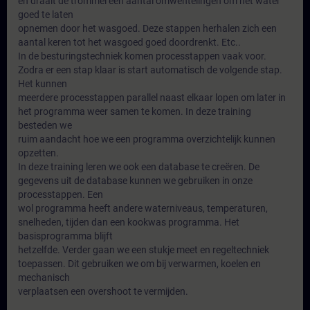
en draait de trommel een aantal omwentelingen om het water
goed te laten
opnemen door het wasgoed. Deze stappen herhalen zich een
aantal keren tot het wasgoed goed doordrenkt. Etc..
In de besturingstechniek komen processtappen vaak voor.
Zodra er een stap klaar is start automatisch de volgende stap.
Het kunnen
meerdere processtappen parallel naast elkaar lopen om later in
het programma weer samen te komen. In deze training
besteden we
ruim aandacht hoe we een programma overzichtelijk kunnen
opzetten.
In deze training leren we ook een database te creëren. De
gegevens uit de database kunnen we gebruiken in onze
processtappen. Een
wol programma heeft andere waterniveaus, temperaturen,
snelheden, tijden dan een kookwas programma. Het
basisprogramma blijft
hetzelfde. Verder gaan we een stukje meet en regeltechniek
toepassen. Dit gebruiken we om bij verwarmen, koelen en
mechanisch
verplaatsen een overshoot te vermijden.