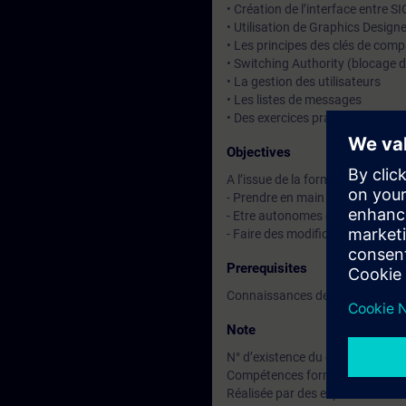
• Création de l’interface entre
• Utilisation de Graphics Design
• Les principes des clés de compa
• Switching Authority (blocage d
• La gestion des utilisateurs
• Les listes de messages
• Des exercices pratiques s’effe
Objectives
A l’issue de la formation, le stag
- Prendre en main le projet d’u
- Etre autonomes dans la créatio
- Faire des modifications simple
Prerequisites
Connaissances de base du syst
Note
N° d’existence du centre de for
Compétences formateur :
Réalisée par des experts assuran