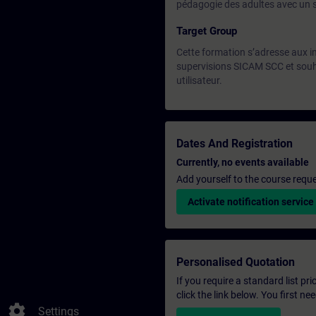
pédagogie des adultes avec un s
Target Group
Cette formation s’adresse aux ing
supervisions SICAM SCC et souhai
utilisateur.
Dates And Registration
Currently, no events available
Add yourself to the course reque
Activate notification service
Personalised Quotation
If you require a standard list pr
click the link below. You first n
settings
Settings