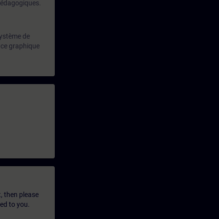
 pédagogiques.
 système de
face graphique
t, then please
led to you.