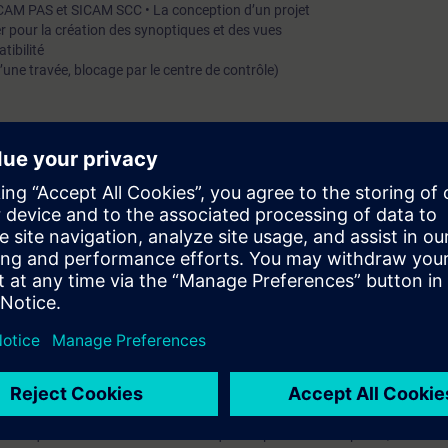
 SICAM PAS et SICAM SCC • La conception d’un projet
er pour la création des synoptiques et des vues
tibilité
’une travée, blocage par le centre de contrôle)
ctuent tout au long de la formation
iaire sera capable de :
n poste opérateur dans l’environnement du logiciel SICAM SCC.
n d’un projet simple
s en abordant les fonctionnalités les plus courantes.
ème SICAM PAS et notions de supervision
mation SITRAIN : 11 93 00 205 93
t au quotidien des missions techniques auprès des entreprises, formés et 