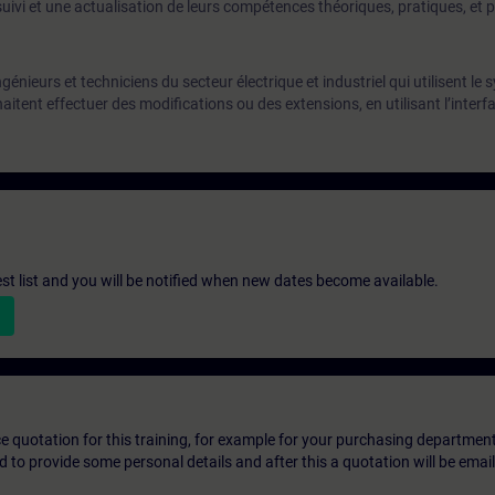
uivi et une actualisation de leurs compétences théoriques, pratiques, et
énieurs et techniciens du secteur électrique et industriel qui utilisent le
tent effectuer des modifications ou des extensions, en utilisant l’inter
st list and you will be notified when new dates become available.
ice quotation for this training, for example for your purchasing departmen
eed to provide some personal details and after this a quotation will be emai