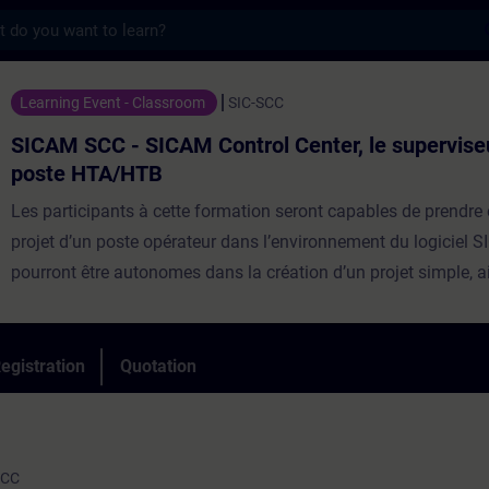
s
- SICAM Control Center, le superviseur de
Learning Event - Classroom
SIC-SCC
SICAM SCC - SICAM Control Center, le supervise
poste HTA/HTB
Les participants à cette formation seront capables de prendre
projet d’un poste opérateur dans l’environnement du logiciel S
pourront être autonomes dans la création d’un projet simple, a
modifications simples en abordant les fonctionnalités les plus
courantes.Répartition50% Théorie, 50% PratiqueParticipants
max6Evaluation des acquisOuiEligible CPF ⓘNonCertificatio
egistration
Quotation
SCC