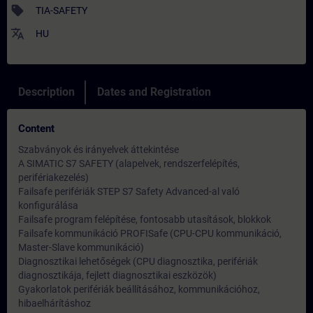
sell
TIA-SAFETY
translate
HU
Description
Dates and Registration
Content
Szabványok és irányelvek áttekintése
A SIMATIC S7 SAFETY (alapelvek, rendszerfelépítés,
perifériakezelés)
Failsafe perifériák STEP S7 Safety Advanced-al való
konfigurálása
Failsafe program felépítése, fontosabb utasítások, blokkok
Failsafe kommunikáció PROFISafe (CPU-CPU kommunikáció,
Master-Slave kommunikáció)
Diagnosztikai lehetőségek (CPU diagnosztika, perifériák
diagnosztikája, fejlett diagnosztikai eszközök)
Gyakorlatok perifériák beállításához, kommunikációhoz,
hibaelhárításhoz