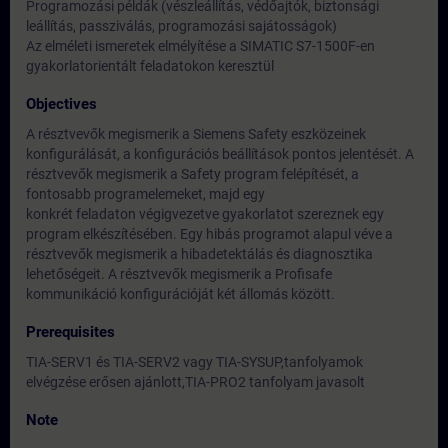
Programozási példák (vészleállítás, védőajtók, biztonsági
leállítás, passziválás, programozási sajátosságok)
Az elméleti ismeretek elmélyítése a SIMATIC S7-1500F-en
gyakorlatorientált feladatokon keresztül
Objectives
A résztvevők megismerik a Siemens Safety eszközeinek
konfigurálását, a konfigurációs beállítások pontos jelentését. A
résztvevők megismerik a Safety program felépítését, a
fontosabb programelemeket, majd egy
konkrét feladaton végigvezetve gyakorlatot szereznek egy
program elkészítésében. Egy hibás programot alapul véve a
résztvevők megismerik a hibadetektálás és diagnosztika
lehetőségeit. A résztvevők megismerik a Profisafe
kommunikáció konfigurációját két állomás között.
Prerequisites
TIA-SERV1 és TIA-SERV2 vagy TIA-SYSUP,tanfolyamok
elvégzése erősen ajánlott,TIA-PRO2 tanfolyam javasolt
Note