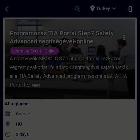
Skip To Main Content
Page Loaded
place
expand_more
arrow_back
search
login
Turkey
Course - Programozás TIA Portal Step7 Saf
Programozás TIA Portal Step7 Safety
more_vert
Advanced segítségével-online
Learning Event - Online
A résztvevők SIMATIC S7-1500F oktatási eszközön
végzett gyakorlati feladatok segítségével sajátíthatják
el a TIA Safety Advanced program használatát. A TIA
Portal le...
More
At a glance
widgets
Course
where_to_vote
HU
access_time
3 days