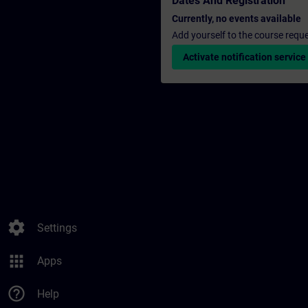
Dates And Registration
Currently, no events available
Add yourself to the course reque
Activate notification service
settings
Settings
apps
Apps
help_outline
Help