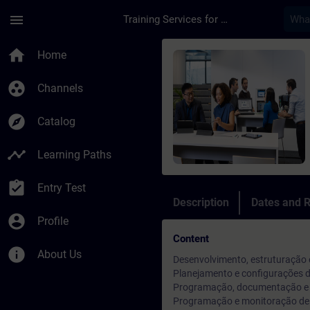
Skip To Main Content
Page Loaded
menu
Training Services for Digital Industries
Course - Programaçã
home
Home
group_work
Channels
explore
Catalog
timeline
Learning Paths
assignment_turned_in
Entry Test
Description
Dates and R
account_circle
Profile
Content
info
About Us
Desenvolvimento, estruturação
Planejamento e configurações 
Programação, documentação e s
Programação e monitoração de 