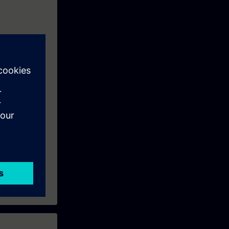
 descobrirá
do com