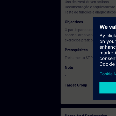
Uso de event-driven actions
Documentação e arquivamento 
Teste de funções e diagnósticos
Objectives
O participando deste curso apr
sobre a larga variedade de apl
exercícios práticos em um contr
Prerequisites
Treinamento ST-PRO1.
Note
-
Target Group
-