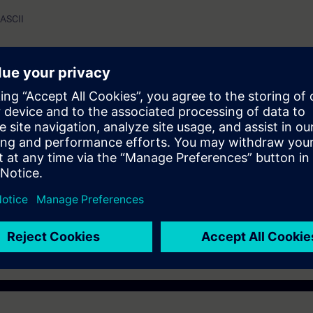
ASCII
enderá sobre os benefícios e métodos de programação gráfica S7Graph e
icações da linguagem de programação. O conhecimento teórico é reforça
olador Simatic S7300.