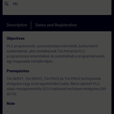
translate
HU
Description
Dates and Registration
Objectives
PLC programozók, automatizálási mérnökök, karbantartó
szakemberek, akik rendelkeznek TIA Portal és PLC
programozási ismeretekkel, és szeretnének a programtervezés
egy magasabb szintjére lépni.
Prerequisites
TIA-SERV1, TIA-SERV2, TIA-PRO2 és TIA-PRO3 tanfolyamok
elvégzése vagy ezzel egyenértékű tudás, illetve ajánlott PLC
alapú mozgásvezérlés S210 hajtással tanfolyam elvégzése (DR-
S210).
Note
-