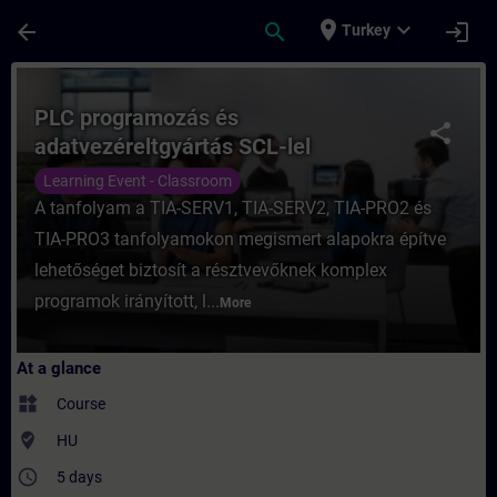
Skip To Main Content
Page Loaded
place
expand_more
arrow_back
search
login
Turkey
Course - PLC programozás és adatvezéreltg
PLC programozás és
share
adatvezéreltgyártás SCL-lel
Learning Event - Classroom
A tanfolyam a TIA-SERV1, TIA-SERV2, TIA-PRO2 és
TIA-PRO3 tanfolyamokon megismert alapokra építve
lehetőséget biztosít a résztvevőknek komplex
programok irányított, l...
More
At a glance
widgets
Course
where_to_vote
HU
access_time
5 days