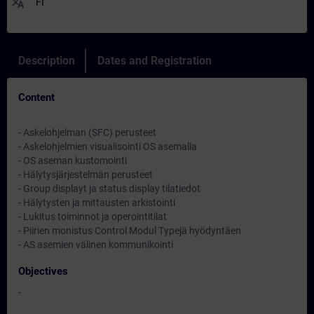
translate
FI
Description
Dates and Registration
Content
- Askelohjelman (SFC) perusteet
- Askelohjelmien visualisointi OS asemalla
- OS aseman kustomointi
- Hälytysjärjestelmän perusteet
- Group displayt ja status display tilatiedot
- Hälytysten ja mittausten arkistointi
- Lukitus toiminnot ja operointitilat
- Piirien monistus Control Modul Typejä hyödyntäen
- AS asemien välinen kommunikointi
Objectives
-