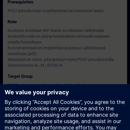
Prerequisites
PCS7 peruskurssin suorittaminen tai vastaavat tiedot
Note
Koulutus annetaan MS Teams sovelluksen välityksellä.
Koulutettavalla on pääsy koulutuksen virtuaalikoneeseen
omalta koneeltaan.
Kurssimateriaali on englanniksi ja jaetaan sähköisessä
muodossa (pdf).
Materiaali on sama, joka jaetaan myös PCS7-peruskurssilla.
Vientivalvonta AL :N / ECCN: N
Target Group
PCS7-peruskurssin käyneet henkilöt, jotka kaipaavat
syventävää PCS7 tietoutta kurssin aiheista
Dates And Registration
Currently, no events available