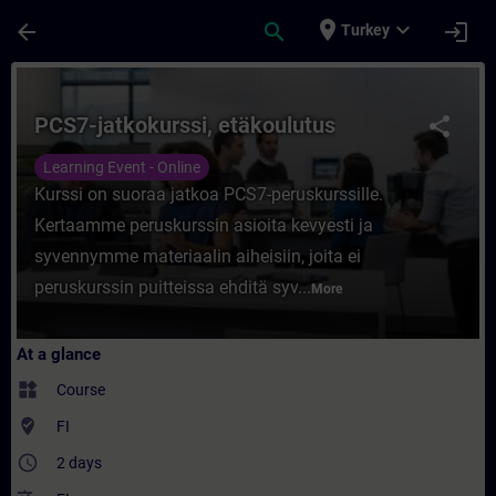
Skip To Main Content
Page Loaded
place
expand_more
arrow_back
search
login
Turkey
Course - PCS7-jatkokurssi, etäkoulutus - T
PCS7-jatkokurssi, etäkoulutus
share
Learning Event - Online
Kurssi on suoraa jatkoa PCS7-peruskurssille.
Kertaamme peruskurssin asioita kevyesti ja
syvennymme materiaalin aiheisiin, joita ei
peruskurssin puitteissa ehditä syv...
More
At a glance
widgets
Course
where_to_vote
FI
access_time
2 days