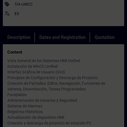
sell
TIA-UWCC
translate
ES
Description
Dates and Registration
Quotation
Content
Vista General de los Sistemas HMI Unified
Instalación de WinCC Unified
Interfaz Gráfica de Usuario (GUI)
Principios de Configuración y Descarga de Proyecto
Creación de Pantallas: Editor, Navegación, Funciones de
sistema, Dinamización, Tareas Programadas
Faceplates
Administración de Usuarios y Seguridad
Sistema de Alarmas
Registros Históricos
Actualización de dispositivo HMI
Creación y descarga de proyecto en estación PC