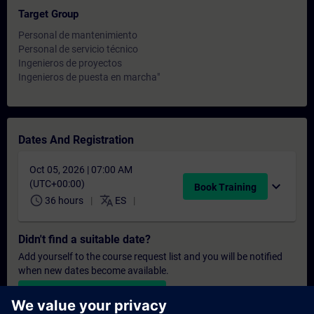
Target Group
Personal de mantenimiento
Personal de servicio técnico
Ingenieros de proyectos
Ingenieros de puesta en marcha"
Dates And Registration
Oct 05, 2026 | 07:00 AM
(UTC+00:00)
expand_more
Book Training
schedule
translate
36 hours
ES
Didn't find a suitable date?
Add yourself to the course request list and you will be notified
when new dates become available.
Activate notification service