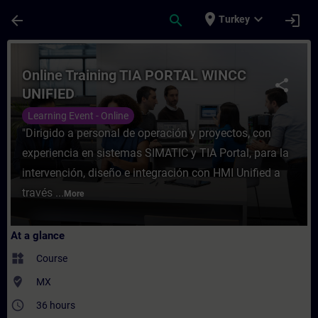
Skip To Main Content
Page Loaded
place
expand_more
arrow_back
search
login
Turkey
Course - Online Training TIA PORTAL WINC
Online Training TIA PORTAL WINCC
share
UNIFIED
Learning Event - Online
"Dirigido a personal de operación y proyectos, con
experiencia en sistemas SIMATIC y TIA Portal, para la
intervención, diseño e integración con HMI Unified a
través ...
More
At a glance
widgets
Course
where_to_vote
MX
access_time
36 hours