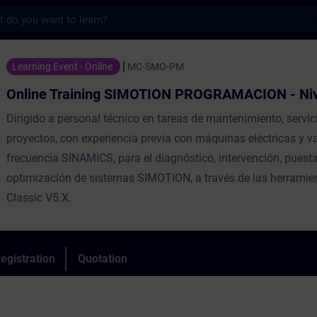
s
ining SIMOTION PROGRAMACION - Nivel 1 - T
Learning Event - Online
MC-SMO-PM
Online Training SIMOTION PROGRAMACION - Niv
Dirigido a personal técnico en tareas de mantenimiento, servic
proyectos, con experiencia previa con máquinas eléctricas y v
frecuencia SINAMICS, para el diagnóstico, intervención, pues
optimización de sistemas SIMOTION, a través de las herrami
Classic V5.X.
egistration
Quotation