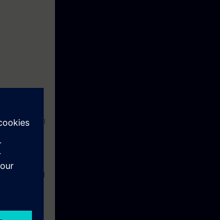
construcción del
uesta en
ejes.
equivalencia al