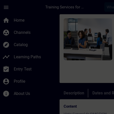
Skip To Main Content
Page Loaded
menu
Training Services for Digital Industries
Course - Online Tra
home
Home
group_work
Channels
explore
Catalog
timeline
Learning Paths
assignment_turned_in
Entry Test
account_circle
Profile
info
Description
Dates and R
About Us
Content