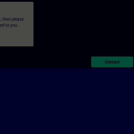
t, then please
led to you.
Contact