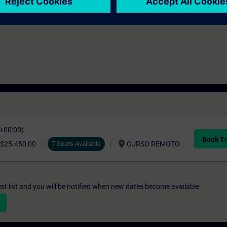
C+00:00)
Book Tr
location_on
$25.450,00
7 Seats Available
CURSO REMOTO
st list and you will be notified when new dates become available.