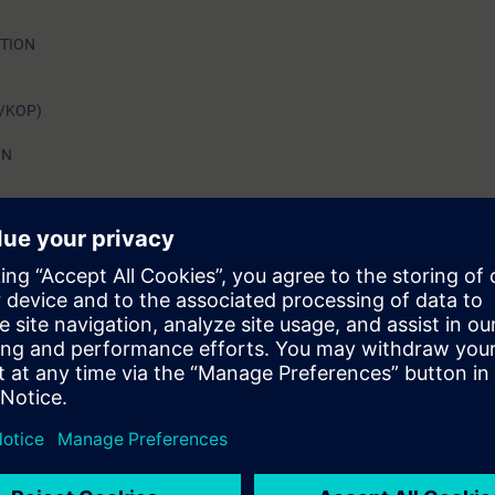
OTION
D/KOP)
ON
esarrollo, intervención y detección de fallos, conociendo las bases de la 
 fundamentos de configuración, programación y control, mediante la p
s de control en accionamientos, control de posición y sincronización de 
ores eléctricos CA y variadores de frecuencia/velocidad SINAMICS, con 
PM].