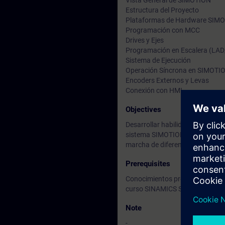
Vista General de SIMOTION
Estructura del Proyecto
Plataformas de Hardware SIM
Programación con MCC
Drives y Ejes
Programación en Escalera (LA
Sistema de Ejecución
Operación Síncrona en SIMOTI
Encoders Externos y Levas
Conexión con HMI
Objectives
Desarrollar habilidades para el d
sistema SIMOTION, así como sus
marcha de diferentes aplicacione
Prerequisites
Conocimientos previos sobre mot
curso SINAMICS S120 [DR-S12-
Note
-