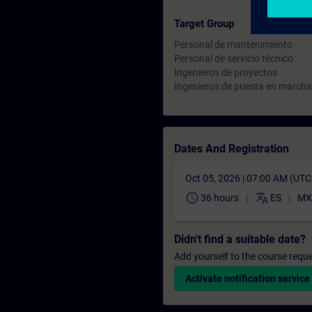
Target Group
Personal de mantenimiento
Personal de servicio técnico
Ingenieros de proyectos
Ingenieros de puesta en marcha
Dates And Registration
Oct 05, 2026 | 07:00 AM (UT
schedule
translate
36 hours
ES
MX
Didn't find a suitable date?
Add yourself to the course reque
Activate notification service