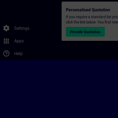
Personalised Quotation
If you require a standard list pr
click the link below. You first n
settings
Settings
Provide Quotation
apps
Apps
help_outline
Help