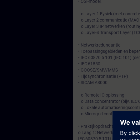
• OSI-model,
o Layer-1 Fysiek (met concrete 
o Layer 2 communicatie (MAC 
o Layer 3 IP netwerken (routin
o Layer-4 Transport Layer (TC
• Netwerkredundantie
• Toepassingsgebieden en bepe
• IEC 60870 5 101 (IEC 101) (se
• IEC 61850
• GOOSE/SMV/MMS
• Tijdsynchronisatie (PTP)
• SICAM A8000
o Remote IO oplossing
o Data concentrator (bijv. IEC 
o Lokale automatiseringscontr
o Microgrid controller
• Praktijkopdrachten: verbinde
o Laag 1: Netwerken opbouwen 
IEC 60870 5 101) en verbindinge