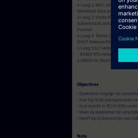
o Laag 2: MAC adressen onderzoe
Wireshark data analyseren
o Laag 3: Vaste IP adressen ins
Subnetmask ontrafelen.
Poorten
o Laag 4: Testen DHCP pingen we
DHCP Release/Renew: ipconfig /
o Laag 5,6,7 verbinding maken
RS485 RTU netwerk via gatew
o A8000 en Sicam koppelingen
Objectives
• Deelnemer begrijpt de samenh
• Kan hij/zij de basisprincipes 
• Is er inzicht in IEC 61850 co
• Weet de deelnemer de verschil
• Heeft hij/zij bewustzijn van c
Note