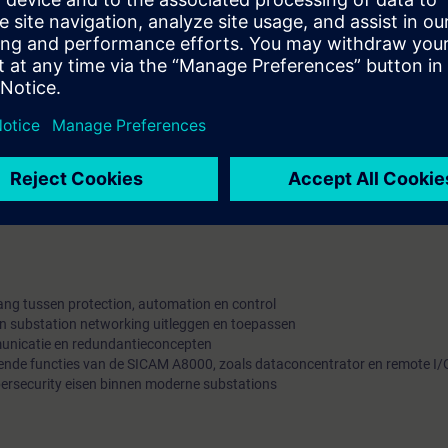
ken devices (arp -a commando) / mac adres filering in router en spoofi
tellen. DHCP toegewezen (Dynamic Host Configuration Protocol) en handm
bsites, Firewall check, Wireshark
release en daarna ipconfig /renew
 met software (powerconfig met 3WA)
ay
 maken
ang tussen protection, automation en control
van substation networking uitleggen en toepassen
mmunicatie en redundantieconcepten
lende functies van de SICAM A8000, zoals dataconcentrator en remote I/
ybersecurity eisen binnen moderne substations