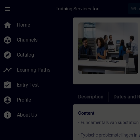
Skip To Main Content
Page Loaded
menu
Training Services for Digital Industries
Course - A8000 en SI
home
Home
group_work
Channels
explore
Catalog
timeline
Learning Paths
assignment_turned_in
Entry Test
Description
Dates and R
account_circle
Profile
Content
info
About Us
• Fundamentals van substation
• Typische problemstellingen in