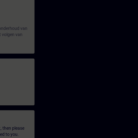
f onderhoud van
t volgen van
t, then please
led to you.