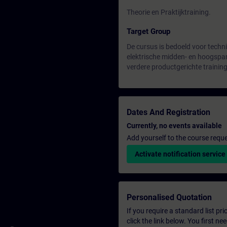
Theorie en Praktijktraining.
Target Group
De cursus is bedoeld voor techni
elektrische midden- en hoogspan
verdere productgerichte trainin
Dates And Registration
Currently, no events available
Add yourself to the course reque
Activate notification service
Personalised Quotation
If you require a standard list pr
click the link below. You first n