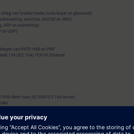
uitleg van fysieke media zoals koper en glasvezel)
adressering, switches, GOOSE en SMV)
g, ARP en subnetting)
P en UDP)
rkingen van RSTP, HSR en PRP
rieel) 104 (IEC 104) TCP/IP Ethernet
61850 client naar IEC 60870 5 104 server)
oller
n en configureren van systemen met o.a. SICAM A8000 en SIPROTEC 5:
tussen cursistenlaptops; aansluiten van Ethernet met gateways naar R
n via glasvezel