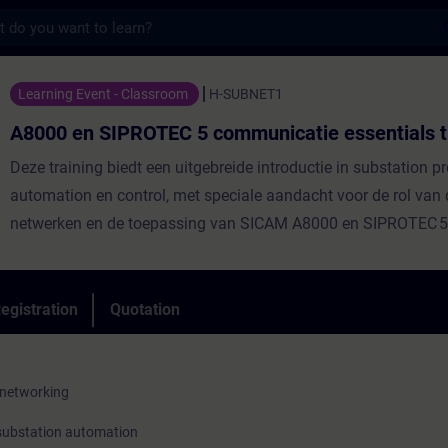
s
PROTEC 5 communicatie essentials training
Learning Event - Classroom
H-SUBNET1
A8000 en SIPROTEC 5 communicatie essentials t
Deze training biedt een uitgebreide introductie in substation pr
automation en control, met speciale aandacht voor de rol van d
netwerken en de toepassing van SICAM A8000 en SIPROTEC 5
moderne energie infrastructuren. Hiermee wordt de basis geleg
volgen van verdere productgerichte trainingen.De cursus is be
technische professionals die betrokken zijn bij ontwerp, engine
egistration
Quotation
of onderhoud van elektrische installaties en substations.Aan 
praktijkoefeningen doet de deelnemer ervaring op met verschi
van digitale communicatie en krijgt hij/zij inzicht in de verschi
 networking
voordelen ten opzichte van conventionele oplossingen.
 substation automation