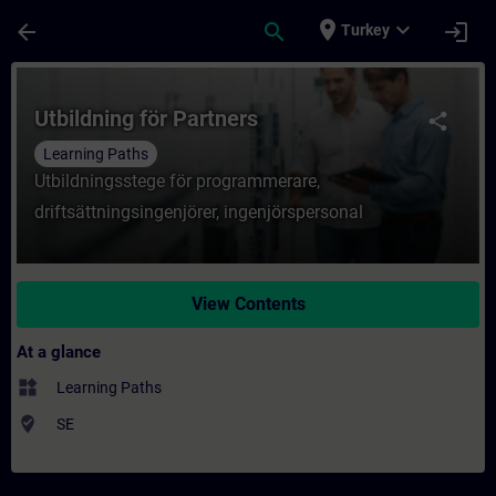
Skip To Main Content
Page Loaded
place
expand_more
arrow_back
search
login
Turkey
Course - Utbildning för Partners - Trainin
Utbildning för Partners
share
Learning Paths
Utbildningsstege för programmerare,
driftsättningsingenjörer, ingenjörspersonal
View Contents
At a glance
widgets
Learning Paths
where_to_vote
SE