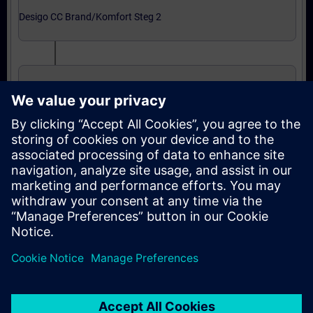
Desigo CC Brand/Komfort Steg 2
Grundkurs i Integrering
Expertnivå: kurser
Integration till Desigo CC