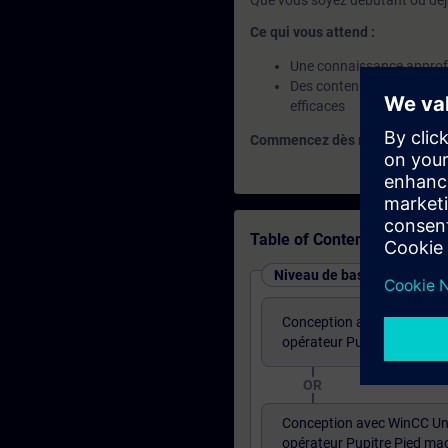
Que vous soyez débutant ou déjà
Ce qui vous attend :
Une connaissance approfo
Des contenus orientés pra
efficaces
Commencez dès maintenant — et 
Table of Contents
Niveau de base : Cours pro
Conception avec WinCC Uni
opérateur Pupitre Pied mac
OR
Conception avec WinCC Uni
opérateur Pupitre Pied ma