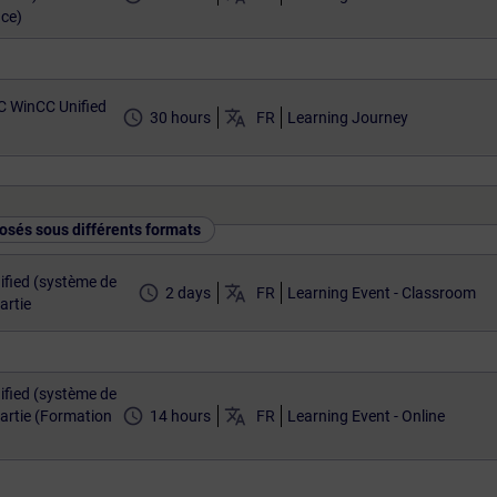
nce)
C WinCC Unified
access_time
translate
30 hours
FR
Learning Journey
osés sous différents formats
fied (système de
access_time
translate
2 days
FR
Learning Event - Classroom
artie
fied (système de
access_time
translate
artie (Formation
14 hours
FR
Learning Event - Online