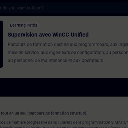
s
 avec WinCC Unified - Training - Training 
Learning Paths
Supervision avec WinCC Unified
Parcours de formation destiné aux programmeurs, aux ingé
mise en service, aux ingénieurs de configuration, au personn
au personnel de maintenance et aux opérateurs
tout en un seul parcours de formation structuré.
ide de manière progressive dans l’univers de la programmation SIMATIC 