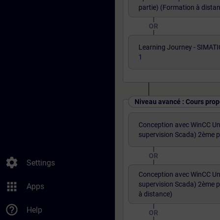
partie) (Formation à dista
OR
Learning Journey - SIMATI
1
Niveau avancé : Cours prop
Conception avec WinCC Uni
supervision Scada) 2ème p
OR
settings
Settings
Conception avec WinCC Uni
apps
supervision Scada) 2ème p
Apps
à distance)
help_outline
Help
OR