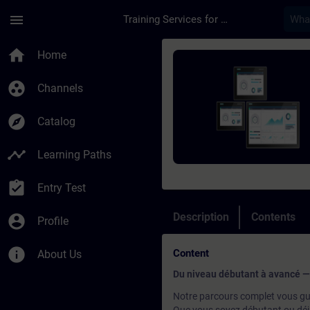
Skip To Main Content
Page Loaded
menu
Training Services for Digital Industries
Course - Supervision
home
Home
group_work
Channels
explore
Catalog
timeline
Learning Paths
assignment_turned_in
Entry Test
Description
Contents
account_circle
Profile
info
Content
About Us
Du niveau débutant à avancé — 
Notre parcours complet vous gu