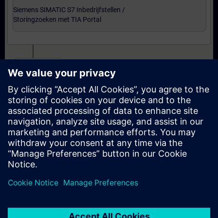
Siemens SIMATIC S7 Inbedrijfstellen /
Storingzoeken met TIA Portal
Certificering
Voorbereiding-oefenexamen Service Technician
met TIA Portal
Examen Siemens Certified Service Technician met
TIA Portal