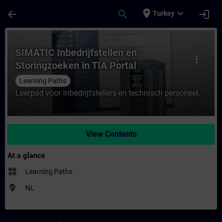
Skip To Main Content
Page Loaded
place
expand_more
arrow_back
search
login
Turkey
Course - SIMATIC Inbedrijfstellen en Stori
SIMATIC Inbedrijfstellen en
more_vert
Storingzoeken in TIA Portal
Learning Paths
Leerpad voor inbedrijfstellers en technisch personeel.
View Contents
At a glance
widgets
Learning Paths
where_to_vote
NL