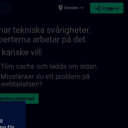
place
expand_more
login
earch
Sweden
Logga in
IN
 har tekniska svårigheter.
perterna arbetar på det.
kanske vill:
Töm cache och ladda om sidan.
Misstänker du ett problem på
webbplatsen?
portera problemet