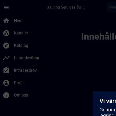
Hoppa till huvud innehåll
Sidan laddad
menu
Training Services for Digital Industries
Utvikle Din Eksperti
home
Hem
group_work
Kanaler
Innehålle
explore
Katalog
timeline
Lärandevägar
assignment_turned_in
Inträdesprov
account_circle
Profil
info
Om oss