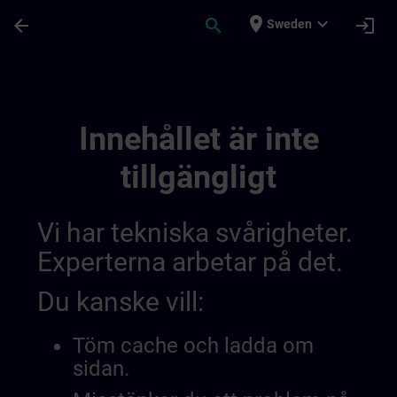
Hoppa till huvud innehåll
Sidan laddad
place
expand_more
arrow_back
search
login
Sweden
Training Services For Digital Industry 0
Innehållet är inte
tillgängligt
Vi har tekniska svårigheter.
Experterna arbetar på det.
Du kanske vill:
Töm cache och ladda om
sidan.