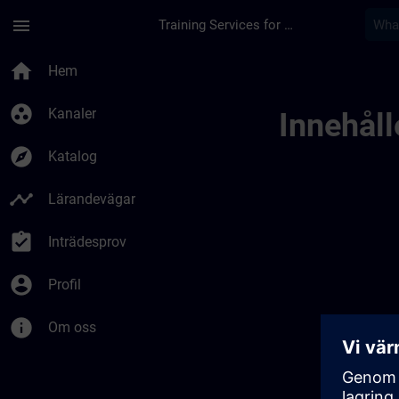
Hoppa till huvud innehåll
Sidan laddad
menu
Training Services for Digital Industries
Test Dansk | SITRAI
home
Hem
group_work
Kanaler
Innehålle
explore
Katalog
timeline
Lärandevägar
assignment_turned_in
Inträdesprov
account_circle
Profil
info
Om oss