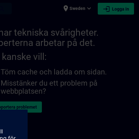
place
expand_more
login
earch
Sweden
Logga in
 har tekniska svårigheter.
perterna arbetar på det.
kanske vill:
Töm cache och ladda om sidan.
Misstänker du ett problem på
webbplatsen?
portera problemet