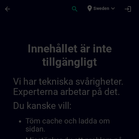
Hoppa till huvud innehåll
Sidan laddad
place
expand_more
arrow_back
search
login
Sweden
Test Channel 28 11 | SITRAIN
Innehållet är inte
tillgängligt
Vi har tekniska svårigheter.
Experterna arbetar på det.
Du kanske vill:
Töm cache och ladda om
sidan.