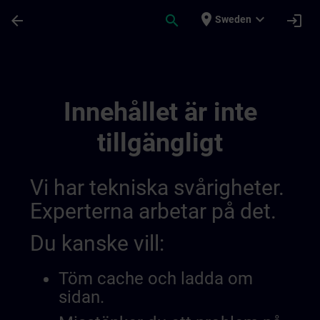
Hoppa till huvud innehåll
Sidan laddad
place
expand_more
arrow_back
search
login
Sweden
Test Channel 014415923555803136737 | 
Innehållet är inte
tillgängligt
Vi har tekniska svårigheter.
Experterna arbetar på det.
Du kanske vill:
Töm cache och ladda om
sidan.