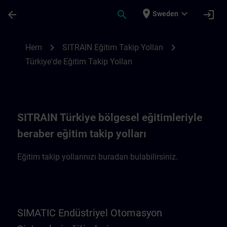
Hoppa till huvud innehåll
Sidan laddad
place
expand_more
arrow_back
search
login
Sweden
Türkiye'de Eğitim Takip Yolları | SITRAIN
chevron_right
chevron_right
Hem
SITRAIN Eğitim Takip Yolları
Türkiye'de Eğitim Takip Yolları
SITRAIN Türkiye bölgesel eğitimleriyle
beraber eğitim takip yolları
Eğitim takip yollarınızı buradan bulabilirsiniz.
SIMATIC Endüstriyel Otomasyon