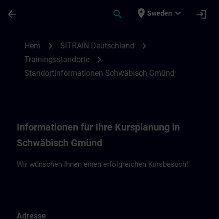
Hoppa till huvud innehåll
Sidan laddad
place
expand_more
arrow_back
search
login
Sweden
Standortinformationen Schwäbisch Gmün
chevron_right
chevron_right
Hem
SITRAIN Deutschland
chevron_right
Trainingsstandorte
Standortinformationen Schwäbisch Gmünd
Informationen für Ihre Kursplanung in
Schwäbisch Gmünd
Wir wünschen Ihnen einen erfolgreichen Kursbesuch!
Adresse