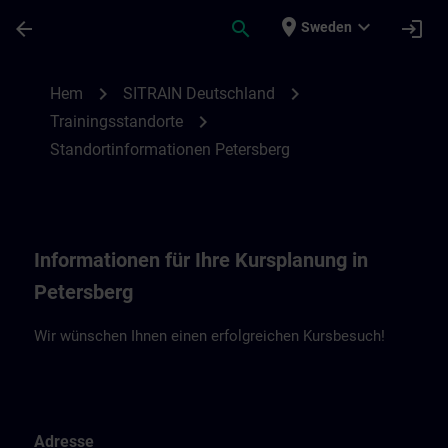
Hoppa till huvud innehåll
Sidan laddad
place
expand_more
arrow_back
search
login
Sweden
Standortinformationen Petersberg | SITR
chevron_right
chevron_right
Hem
SITRAIN Deutschland
chevron_right
Trainingsstandorte
Standortinformationen Petersberg
Informationen für Ihre Kursplanung in
Petersberg
Wir wünschen Ihnen einen erfolgreichen Kursbesuch!
Adresse