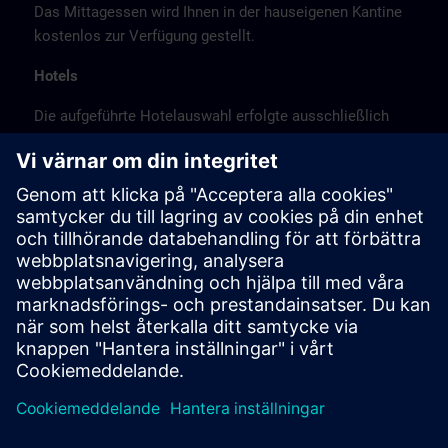
Das Mittagessen wird Ihnen in der hauseigenen Kantine
kostenlos zur Verfügung gestellt.
Hotels
Die aufgeführte Hotelauswahl erfolgte ausschließlich
anhand der Nähe der Hotels zum Kursort bzw. anhand
der günstigen Verkehrsanbindung zum
Veranstaltungsort.
Es handelt sich hierbei nicht um Siemens-
Vertragshotels, daher können wir für die Qualität der
Hotels keine Gewähr übernehmen.
Stornierung
Bitte stornieren Sie schriftlich.