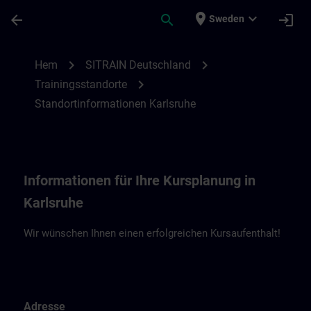
Hoppa till huvud innehåll
Sidan laddad
place
expand_more
arrow_back
search
login
Sweden
Standortinformationen Karlsruhe | SITRAI
chevron_right
chevron_right
Hem
SITRAIN Deutschland
chevron_right
Trainingsstandorte
Standortinformationen Karlsruhe
Informationen für Ihre Kursplanung in
Karlsruhe
Wir wünschen Ihnen einen erfolgreichen Kursaufenthalt!
Adresse