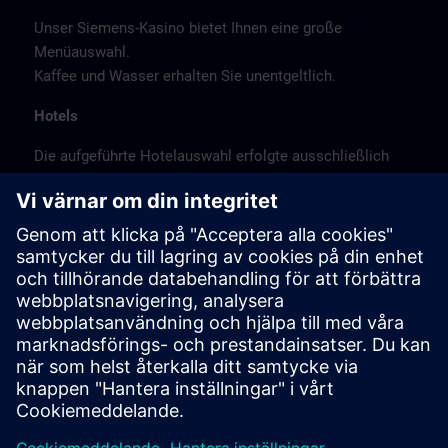
Unser Siemens-Kasino bietet Ihnen eine große
Menüauswahl.
Kaffee und Wasser erhalten Sie unentgeltlich.
Hotels
Die aufgeführte Hotelauswahl erfolgte ausschließlich
anhand der Nähe der Hotels zum Kursort bzw. anhand
der günstigen Verkehrsanbindung zum
Veranstaltungsort.
Es handelt sich hierbei nicht um Siemens-
Vertragshotels, daher können wir für die Qualität der
Hotels keine Gewähr übernehmen.
Stornierung
Bitte stornieren Sie schriftlich.