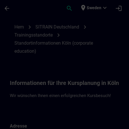
Hoppa till huvud innehåll
Sidan laddad
place
expand_more
arrow_back
search
login
Sweden
Standortinformationen Köln (ce) | SITRAI
chevron_right
chevron_right
Hem
SITRAIN Deutschland
chevron_right
Trainingsstandorte
Standortinformationen Köln (corporate
education)
Informationen für Ihre Kursplanung in Köln
Wir wünschen Ihnen einen erfolgreichen Kursbesuch!
Adresse