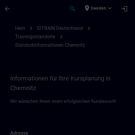
Hoppa till huvud innehåll
Sidan laddad
place
expand_more
arrow_back
search
login
Sweden
Standortinformationen Chemnitz | SITRAI
chevron_right
chevron_right
Hem
SITRAIN Deutschland
chevron_right
Trainingsstandorte
Standortinformationen Chemnitz
Informationen für Ihre Kursplanung in
Chemnitz
Wir wünschen Ihnen einen erfolgreichen Kursbesuch!
Adresse