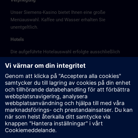
Verpflegung
Unser Siemens-Kasino bietet Ihnen eine große
Menüauswahl. Kaffee und Wasser erhalten Sie
unentgeltlich.
Hotels
Die aufgeführte Hotelauswahl erfolgte ausschließlich
anhand der Nähe der Hotels zum Kursort bzw. anhand
der günstigen Verkehrsanbindung zum
Veranstaltungsort.
Es handelt sich hierbei nicht um Siemens-
Vertragshotels, daher können wir für die Qualität der
Hotels keine Gewähr übernehmen.
Stornierung
Bitte stornieren Sie schriftlich.