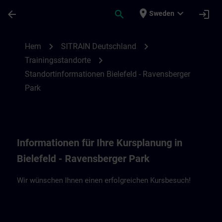
Hoppa till huvud innehåll
Sidan laddad
place
expand_more
arrow_back
search
login
Sweden
Standortinformationen Bielefeld - Ravens
chevron_right
chevron_right
Hem
SITRAIN Deutschland
chevron_right
Trainingsstandorte
Standortinformationen Bielefeld - Ravensberger
Park
Informationen für Ihre Kursplanung in
Bielefeld - Ravensberger Park
Wir wünschen Ihnen einen erfolgreichen Kursbesuch!