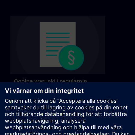
Ogólne warunki i regulamin
Nasze ogólne warunki pracy znajdziesz na
następnej stronie.