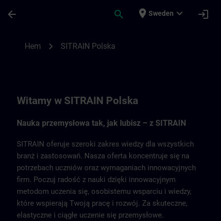
Hoppa till huvud innehåll
Sidan laddad
place
expand_more
arrow_back
search
login
Sweden
SITRAIN Polska | SITRAIN
chevron_right
Hem
SITRAIN Polska
Witamy w SITRAIN Polska
Nauka przemysłowa tak, jak lubisz – z SITRAIN
SITRAIN oferuje szeroki zakres wiedzy dla wszystkich
branż i zastosowań. Nasza oferta koncentruje się na
potrzebach uczniów oraz wymaganiach innowacyjnych
firm. Poczuj radość z nauki dzięki innowacyjnym
metodom uczenia się, osobistemu wsparciu i wiedzy,
które wspierają Twoją pracę i rozwój. Za skuteczne,
elastyczne i ciągłe uczenie się przemysłowe.