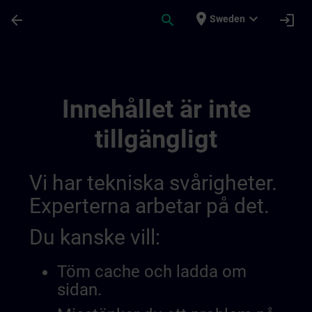
Hoppa till huvud innehåll
Sidan laddad
place
expand_more
arrow_back
search
login
Sweden
Simatic Hmi Training Guide | SITRAIN
Innehållet är inte
tillgängligt
Vi har tekniska svårigheter.
Experterna arbetar på det.
Du kanske vill:
Töm cache och ladda om
sidan.