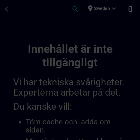
Hoppa till huvud innehåll
Sidan laddad
place
expand_more
arrow_back
search
login
Sweden
Rozwijaj Swoją Wiedzę W Zakresie Autom
Innehållet är inte
tillgängligt
Vi har tekniska svårigheter.
Experterna arbetar på det.
Du kanske vill:
Töm cache och ladda om
sidan.