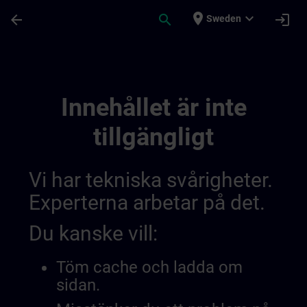
Hoppa till huvud innehåll
Sidan laddad
place
expand_more
arrow_back
search
login
Sweden
Regionala Informationskanaler | SITRAIN
Innehållet är inte
tillgängligt
Vi har tekniska svårigheter.
Experterna arbetar på det.
Du kanske vill:
Töm cache och ladda om
sidan.